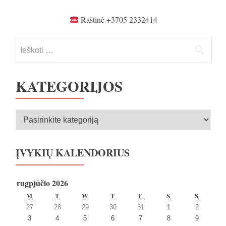
402
kl.
Raštinė +3705 2332414
Ieškoti:
KATEGORIJOS
Kategorijos
ĮVYKIŲ KALENDORIUS
rugpjūčio 2026
PIRMADIENIS
ANTRADIENIS
TREČIADIENIS
KETVIRTADIENIS
PENKTADIENIS
ŠEŠTADIENIS
SEKMA
M
T
W
T
F
S
S
2026
2026
2026
2026
2026
2026
2026
27
28
29
30
31
1
2
27
28
29
30
31
1
2
2026
2026
2026
2026
2026
2026
2026
3
4
5
6
7
8
9
liepos
liepos
liepos
liepos
liepos
rugpjūčio
rugpjūčio
3
4
5
6
7
8
9