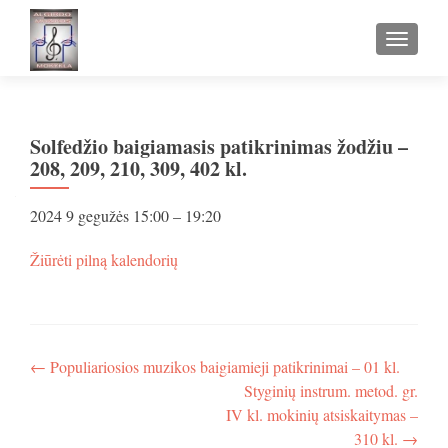
TOGGLE
Solfedžio baigiamasis patikrinimas žodžiu –
208, 209, 210, 309, 402 kl.
Solfedžio
2024 9 gegužės
15:00
–
19:20
baigiamasis
patikrinimas
apie
Žiūrėti pilną kalendorių
žodžiu
Solfedžio
-
baigiamasis
208,
patikrinimas
209,
žodžiu
210,
-
Navigacija
←
Populiariosios muzikos baigiamieji patikrinimai – 01 kl.
309,
208,
Styginių instrum. metod. gr.
402
tarp
209,
kl.
IV kl. mokinių atsiskaitymas –
210,
įrašų
309,
310 kl.
→