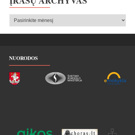
ĮRAŠŲ ARCHYVAS
Įrašų
archyvas
NUORODOS