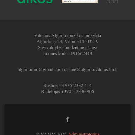
Vilniaus Algirdo muzikos mokykla
Algirdo g. 23, Vilnius LT-03219
Savivaldybės biudžetinė įstaiga
Įmonės kodas 191662413
algirdomm@gmail.com rastine@algirdo.vilnius.lm.lt
Raštinė +370 5 2332 414
Budėtojas +370 5 2330 906
Facebook
link
© VAMM 2025
Administratorius