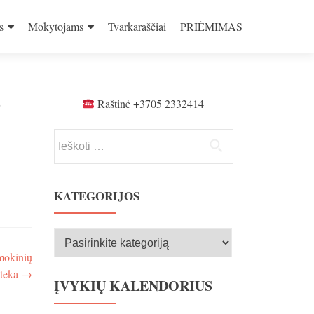
s
Mokytojams
Tvarkaraščiai
PRIĖMIMAS
s
Raštinė +3705 2332414
Ieškoti:
KATEGORIJOS
Kategorijos
mokinių
oteka
→
ĮVYKIŲ KALENDORIUS