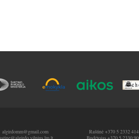
algirdomm@gmail.com
Raštinė +370 5 2332 414
astine@algirdo.vilnius.lm.lt
Budėtojas +370 5 2330 90