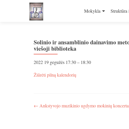
Skip
to
Mokykla
Struktūra 
content
Solinio ir ansamblinio dainavimo meto
viešoji biblioteka
Solinio
2022 19 gegužės
17:30
–
18:30
ir
ansamblinio
apie
Žiūrėti pilną kalendorių
dainavimo
Solinio
metod.
ir
gr.
ansamblinio
koncertas
dainavimo
„Dainų
metod.
Navigacija
←
Ankstyvojo muzikinio ugdymo mokinių koncertas
pavasaris”
gr.
-
tarp
koncertas
A.Mickevičiaus
„Dainų
įrašų
viešoji
pavasaris”