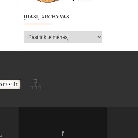
ĮRAŠŲ ARCHYVAS
Įrašų
archyvas
Facebook
6