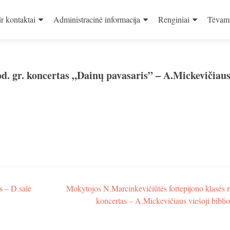
ir kontaktai
Administracinė informacija
Renginiai
Tėvam
d. gr. koncertas „Dainų pavasaris” – A.Mickevičiau
 – D.salė
Mokytojos N.Marcinkevičiūtės fortepijono klasės 
koncertas – A.Mickevičiaus viešoji bibli