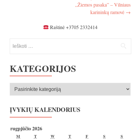
,,Žiemos pasaka” – Vilniaus
karininkų ramovė
→
Raštinė +3705 2332414
Ieškoti:
KATEGORIJOS
Kategorijos
ĮVYKIŲ KALENDORIUS
rugpjūčio 2026
PIRMADIENIS
ANTRADIENIS
TREČIADIENIS
KETVIRTADIENIS
PENKTADIENIS
ŠEŠTADIENIS
SEKMA
M
T
W
T
F
S
S