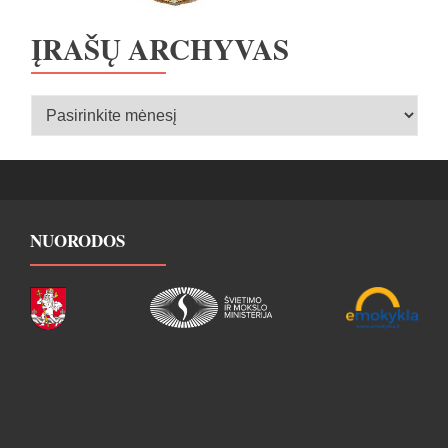
ĮRAŠŲ ARCHYVAS
Įrašų
archyvas
NUORODOS