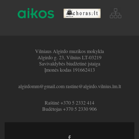
Vilniaus Algirdo muzikos mokykla
Algirdo g. 23, Vilnius LT-03219
Savivaldybės biudžetinė įstaiga
Įmonės kodas 191662413
algirdomm@gmail.com rastine@algirdo.vilnius.lm.lt
Raštinė +370 5 2332 414
Budėtojas +370 5 2330 906
Facebook