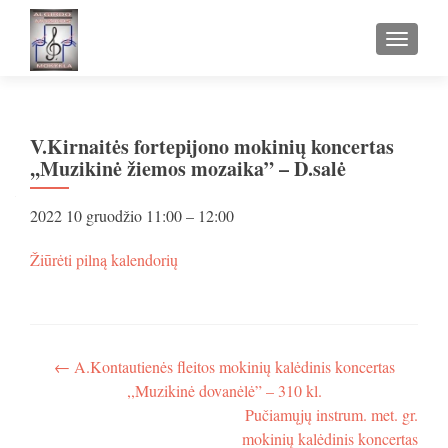
TOGGLE
V.Kirnaitės fortepijono mokinių koncertas
,,Muzikinė žiemos mozaika” – D.salė
V.Kirnaitės
2022 10 gruodžio
11:00
–
12:00
fortepijono
mokinių
apie
Žiūrėti pilną kalendorių
koncertas
V.Kirnaitės
,,Muzikinė
fortepijono
žiemos
mokinių
mozaika”
koncertas
-
,,Muzikinė
Navigacija
←
A.Kontautienės fleitos mokinių kalėdinis koncertas
D.salė
žiemos
,,Muzikinė dovanėlė” – 310 kl.
tarp
mozaika”
Pučiamųjų instrum. met. gr.
-
įrašų
D.salė
mokinių kalėdinis koncertas