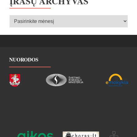
ĮRAŠŲ ARCHYVAS
Įrašų
archyvas
NUORODOS