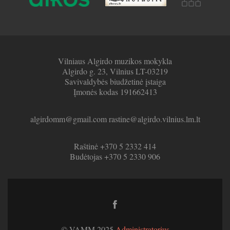
Vilniaus Algirdo muzikos mokykla
Algirdo g. 23, Vilnius LT-03219
Savivaldybės biudžetinė įstaiga
Įmonės kodas 191662413
algirdomm@gmail.com rastine@algirdo.vilnius.lm.lt
Raštinė +370 5 2332 414
Budėtojas +370 5 2330 906
Facebook
link
© VAMM 2025
Administratorius