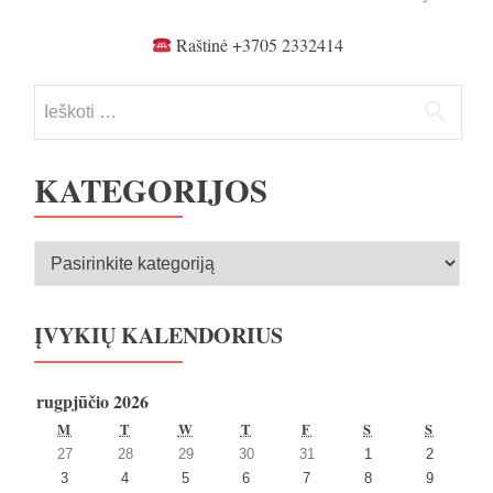
Raštinė +3705 2332414
Ieškoti:
KATEGORIJOS
Kategorijos
ĮVYKIŲ KALENDORIUS
rugpjūčio 2026
PIRMADIENIS
ANTRADIENIS
TREČIADIENIS
KETVIRTADIENIS
PENKTADIENIS
ŠEŠTADIENIS
SEKMA
M
T
W
T
F
S
S
2026
2026
2026
2026
2026
2026
2026
27
28
29
30
31
1
2
27
28
29
30
31
1
2
2026
2026
2026
2026
2026
2026
2026
3
4
5
6
7
8
9
liepos
liepos
liepos
liepos
liepos
rugpjūčio
rugpjūčio