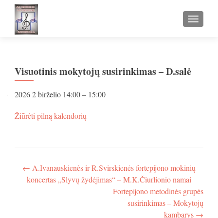
TOGGLE
Visuotinis mokytojų susirinkimas – D.salė
Visuotinis
2026 2 birželio
14:00
–
15:00
mokytojų
susirinkimas
apie
Žiūrėti pilną kalendorių
–
Visuotinis
D.salė
mokytojų
susirinkimas
–
D.salė
Navigacija
←
A.Ivanauskienės ir R.Svirskienės fortepijono mokinių
koncertas „Slyvų žydėjimas“ – M.K.Čiurlionio namai
tarp
Fortepijono metodinės grupės
įrašų
susirinkimas – Mokytojų
kambarys
→