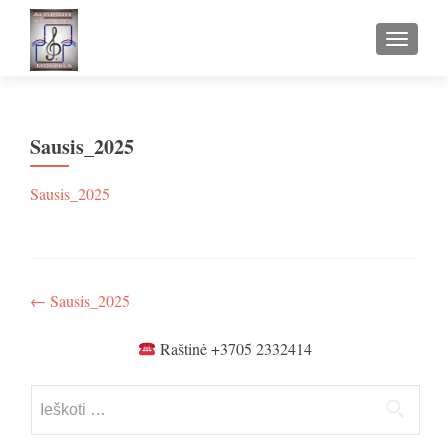
TOGGLE
Sausis_2025
Sausis_2025
Navigacija
←
Sausis_2025
tarp
Raštinė +3705 2332414
įrašų
Ieškoti: