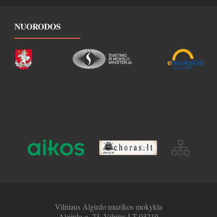
NUORODOS
Vilniaus Algirdo muzikos mokykla
Algirdo g. 23, Vilnius LT-03219