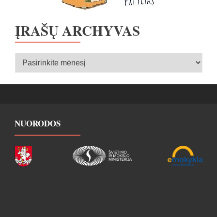
ĮRAŠŲ ARCHYVAS
Įrašų
archyvas
NUORODOS