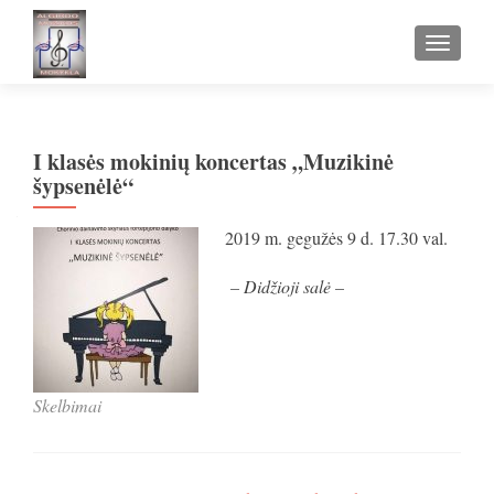
TOGGLE
I klasės mokinių koncertas „Muzikinė
šypsenėlė“
2019 m. gegužės 9 d. 17.30 val.
– Didžioji salė –
Skelbimai