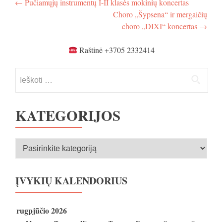
Navigacija
←
Pučiamųjų instrumentų I-II klasės mokinių koncertas
Choro „Šypsena“ ir mergaičių
tarp
choro „DIXI“ koncertas
→
įrašų
Raštinė +3705 2332414
Ieškoti:
KATEGORIJOS
Kategorijos
ĮVYKIŲ KALENDORIUS
rugpjūčio 2026