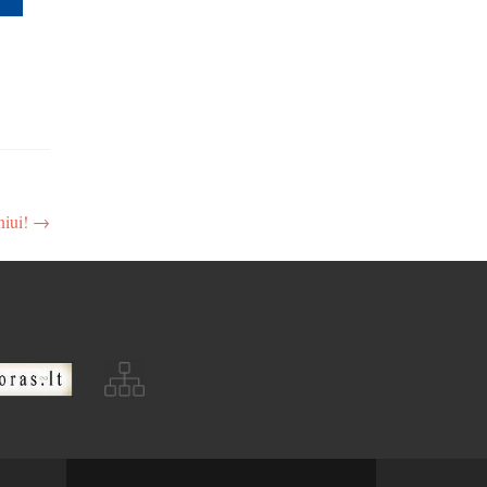
niui!
→