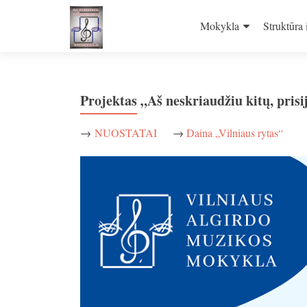
Skip
to
Mokykla
Struktūra 
content
Projektas „Aš neskriaudžiu kitų, prisi
→
NUOSTATAI
→
Daina „Vilniaus rytas“