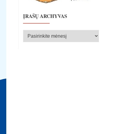
ĮRAŠŲ ARCHYVAS
Įrašų
archyvas