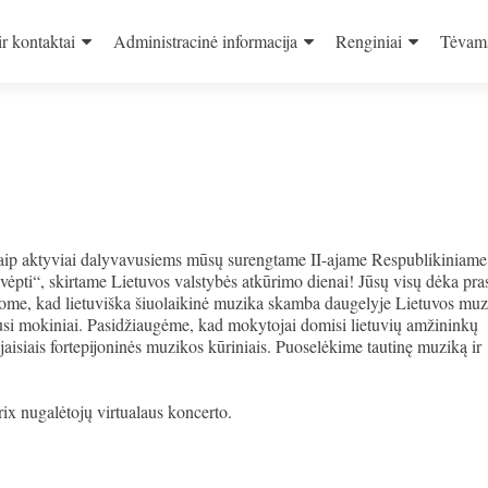
ir kontaktai
Administracinė informacija
Renginiai
Tėvam
aip aktyviai dalyvavusiems mūsų surengtame II-ajame Respublikiniame
ėpti“, skirtame Lietuvos valstybės atkūrimo dienai! Jūsų visų dėka pr
kinome, kad lietuviška šiuolaikinė muzika skamba daugelyje Lietuvos mu
riausi mokiniai. Pasidžiaugėme, kad mokytojai domisi lietuvių amžininkų
isiais fortepijoninės muzikos kūriniais. Puoselėkime tautinę muziką ir
rix nugalėtojų virtualaus koncerto.