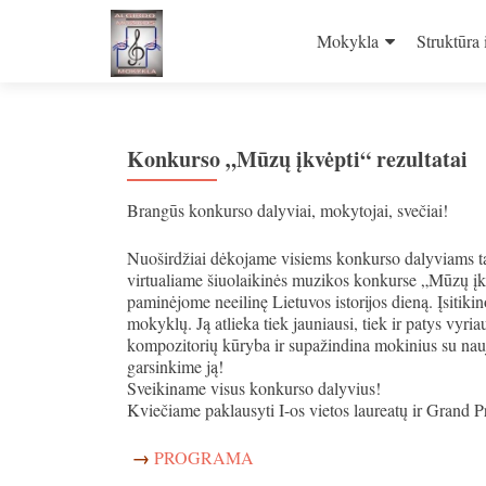
Skip
to
Mokykla
Struktūra 
content
Konkurso „Mūzų įkvėpti“ rezultatai
Brangūs konkurso dalyviai, mokytojai, svečiai!
Nuoširdžiai dėkojame visiems konkurso dalyviams t
virtualiame šiuolaikinės muzikos konkurse „Mūzų įkv
paminėjome neeilinę Lietuvos istorijos dieną. Įsiti
mokyklų. Ją atlieka tiek jauniausi, tiek ir patys vy
kompozitorių kūryba ir supažindina mokinius su nauja
garsinkime ją!
Sveikiname visus konkurso dalyvius!
Kviečiame paklausyti I-os vietos laureatų ir Grand P
→
PROGRAMA