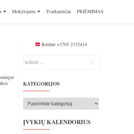
s
Mokytojams
Tvarkaraščiai
PRIĖMIMAS
Raštinė +3705 2332414
Ieškoti:
asmingai
zikos
KATEGORIJOS
Kategorijos
ĮVYKIŲ KALENDORIUS