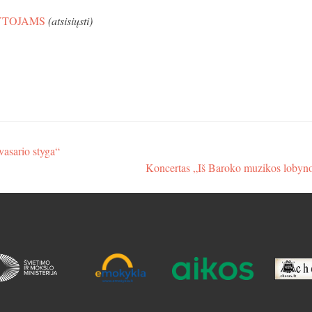
YTOJAMS
(atsisiųsti)
vasario styga“
Koncertas „Iš Baroko muzikos lob