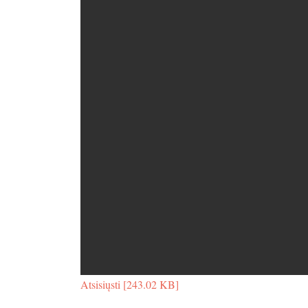
Atsisiųsti [243.02 KB]