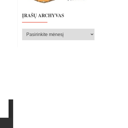
ĮRAŠŲ ARCHYVAS
Įrašų
archyvas