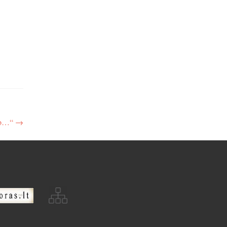
yno…“
→