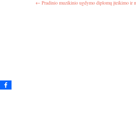
Navigacija
←
Pradinio muzikinio ugdymo diplomų įteikimo ir 
tarp
įrašų