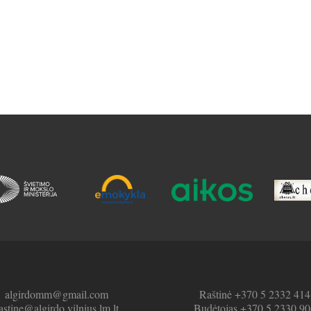
algirdomm@gmail.com
Raštinė +370 5 2332 414
astine@algirdo.vilnius.lm.lt
Budėtojas +370 5 2330 90