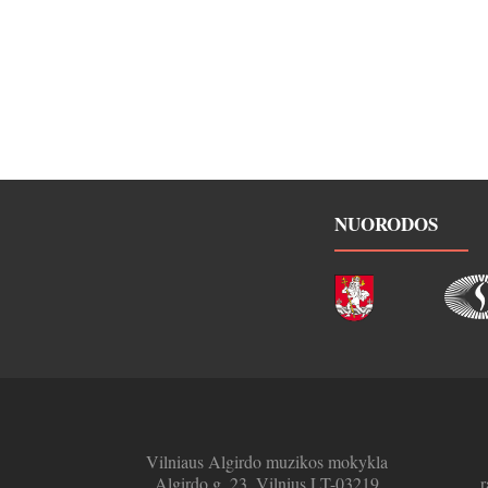
NUORODOS
Vilniaus Algirdo muzikos mokykla
Algirdo g. 23, Vilnius LT-03219
r