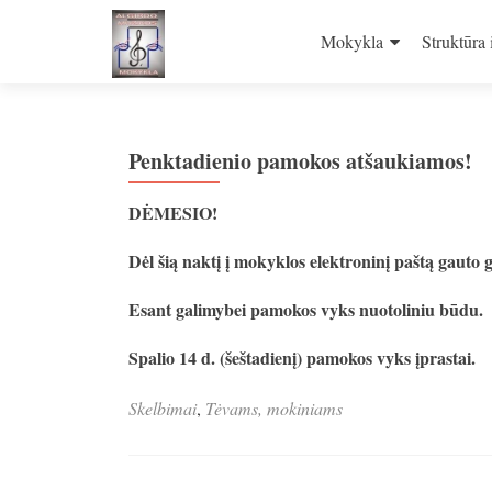
Skip
to
Mokykla
Struktūra 
content
Penktadienio pamokos atšaukiamos!
DĖMESIO!
Dėl šią naktį į mokyklos elektroninį paštą gauto 
Esant galimybei pamokos vyks nuotoliniu būdu.
Spalio 14 d. (šeštadienį) pamokos vyks įprastai.
Skelbimai
,
Tėvams, mokiniams