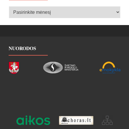
Įrašų
archyvas
NUORODOS