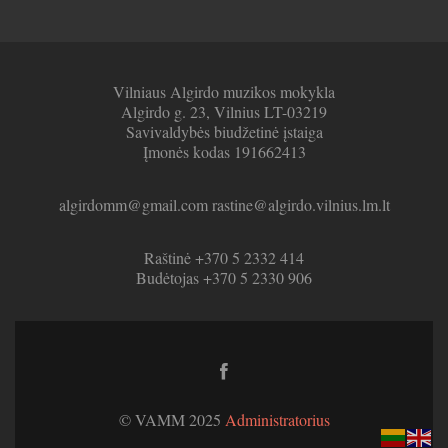
Vilniaus Algirdo muzikos mokykla
Algirdo g. 23, Vilnius LT-03219
Savivaldybės biudžetinė įstaiga
Įmonės kodas 191662413
algirdomm@gmail.com rastine@algirdo.vilnius.lm.lt
Raštinė +370 5 2332 414
Budėtojas +370 5 2330 906
Facebook
link
© VAMM 2025
Administratorius