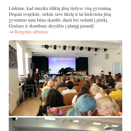
Linkime, kad muzika išliktų jūsų širdyse visą gyvenimą.
Drąsiai svajokite, siekite savo tikslų ir lai kiekviena jūsų
gyvenimo nata būna skambi, darni bei vedanti į priekį.
Gražaus ir skambaus skrydžio į platųjį pasaulį!
→
Renginio albumas