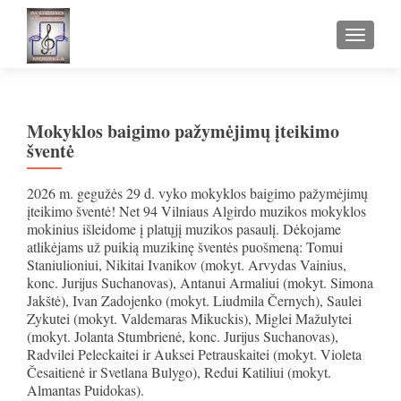
TOGGLE
Mokyklos baigimo pažymėjimų įteikimo
šventė
2026 m. gegužės 29 d. vyko mokyklos baigimo pažymėjimų
įteikimo šventė! Net 94 Vilniaus Algirdo muzikos mokyklos
mokinius išleidome į platųjį muzikos pasaulį. Dėkojame
atlikėjams už puikią muzikinę šventės puošmeną: Tomui
Staniulioniui, Nikitai Ivanikov (mokyt. Arvydas Vainius,
konc. Jurijus Suchanovas), Antanui Armaliui (mokyt. Simona
Jakštė), Ivan Zadojenko (mokyt. Liudmila Černych), Saulei
Zykutei (mokyt. Valdemaras Mikuckis), Miglei Mažulytei
(mokyt. Jolanta Stumbrienė, konc. Jurijus Suchanovas),
Radvilei Peleckaitei ir Auksei Petrauskaitei (mokyt. Violeta
Česaitienė ir Svetlana Bulygo), Redui Katiliui (mokyt.
Almantas Puidokas).