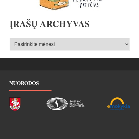
ĮRAŠŲ ARCHYVAS
Įrašų
archyvas
NUORODOS