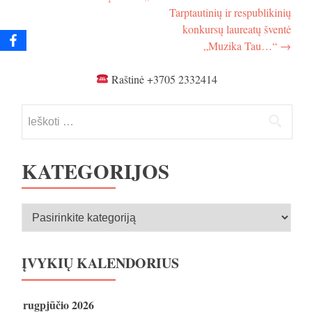
tarp
Tarptautinių ir respublikinių
įrašų
konkursų laureatų šventė
„Muzika Tau…“
→
Raštinė +3705 2332414
Ieškoti:
KATEGORIJOS
Kategorijos
ĮVYKIŲ KALENDORIUS
rugpjūčio 2026