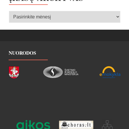
Įrašų
archyvas
NUORODOS