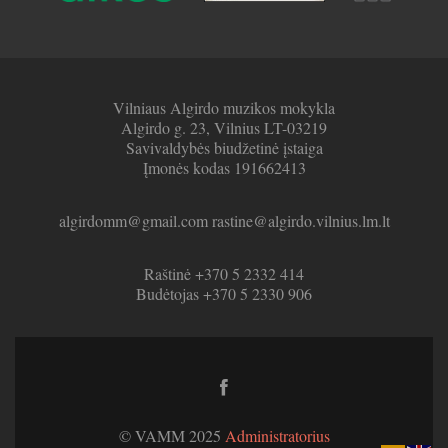
Vilniaus Algirdo muzikos mokykla
Algirdo g. 23, Vilnius LT-03219
Savivaldybės biudžetinė įstaiga
Įmonės kodas 191662413
algirdomm@gmail.com rastine@algirdo.vilnius.lm.lt
Raštinė +370 5 2332 414
Budėtojas +370 5 2330 906
Facebook
link
© VAMM 2025
Administratorius