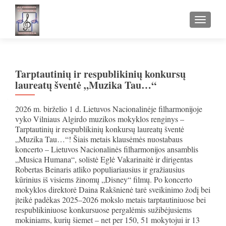
TOGGLE
Tarptautinių ir respublikinių konkursų
laureatų šventė „Muzika Tau…“
2026 m. birželio 1 d. Lietuvos Nacionalinėje filharmonijoje
vyko Vilniaus Algirdo muzikos mokyklos renginys –
Tarptautinių ir respublikinių konkursų laureatų šventė
„Muzika Tau…“! Šiais metais klausėmės nuostabaus
koncerto – Lietuvos Nacionalinės filharmonijos ansamblis
„Musica Humana“, solistė Eglė Vakarinaitė ir dirigentas
Robertas Beinaris atliko populiariausius ir gražiausius
kūrinius iš visiems žinomų „Disney“ filmų. Po koncerto
mokyklos direktorė Daina Rakšnienė tarė sveikinimo žodį bei
įteikė padėkas 2025–2026 mokslo metais tarptautiniuose bei
respublikiniuose konkursuose pergalėmis sužibėjusiems
mokiniams, kurių šiemet – net per 150, 51 mokytojui ir 13