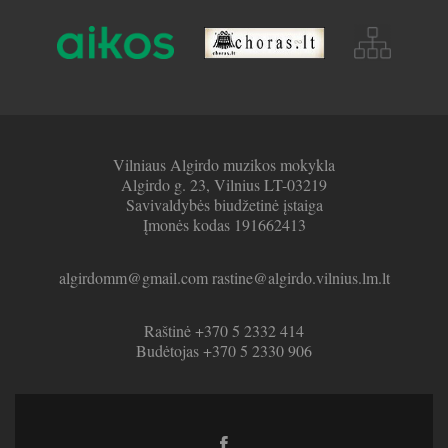
Vilniaus Algirdo muzikos mokykla
Algirdo g. 23, Vilnius LT-03219
Savivaldybės biudžetinė įstaiga
Įmonės kodas 191662413
algirdomm@gmail.com rastine@algirdo.vilnius.lm.lt
Raštinė +370 5 2332 414
Budėtojas +370 5 2330 906
Facebook