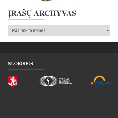
ĮRAŠŲ ARCHYVAS
Įrašų
archyvas
NUORODOS