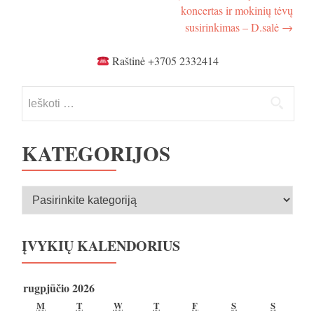
koncertas ir mokinių tėvų
susirinkimas – D.salė
→
Raštinė +3705 2332414
Ieškoti:
KATEGORIJOS
Kategorijos
ĮVYKIŲ KALENDORIUS
rugpjūčio 2026
PIRMADIENIS
ANTRADIENIS
TREČIADIENIS
KETVIRTADIENIS
PENKTADIENIS
ŠEŠTADIENIS
SEKMA
M
T
W
T
F
S
S