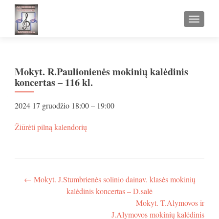
TOGGLE
Mokyt. R.Paulionienės mokinių kalėdinis
koncertas – 116 kl.
Mokyt.
2024 17 gruodžio
18:00
–
19:00
R.Paulionienės
mokinių
apie
Žiūrėti pilną kalendorių
kalėdinis
Mokyt.
koncertas
R.Paulionienės
–
mokinių
116
kalėdinis
kl.
koncertas
Navigacija
←
Mokyt. J.Stumbrienės solinio dainav. klasės mokinių
–
kalėdinis koncertas – D.salė
tarp
116
Mokyt. T.Alymovos ir
kl.
įrašų
J.Alymovos mokinių kalėdinis