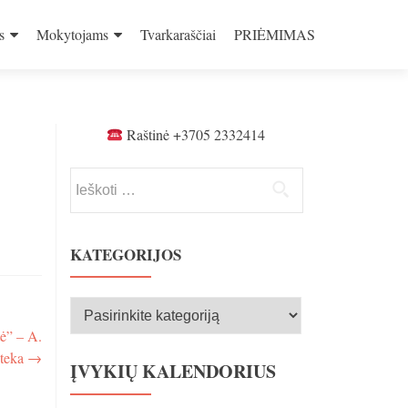
s
Mokytojams
Tvarkaraščiai
PRIĖMIMAS
Raštinė +3705 2332414
Ieškoti:
KATEGORIJOS
Kategorijos
ė” – A.
oteka
→
ĮVYKIŲ KALENDORIUS