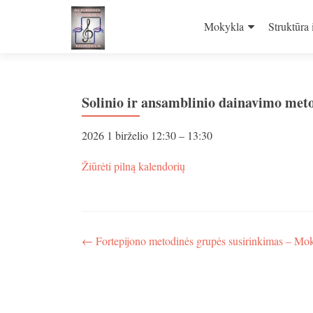
Skip
to
Mokykla
Struktūra 
content
Solinio ir ansamblinio dainavimo met
Solinio
2026 1 birželio
12:30
–
13:30
ir
ansamblinio
apie
Žiūrėti pilną kalendorių
dainavimo
Solinio
metodinės
ir
grupės
ansamblinio
susirinkimas
dainavimo
–
metodinės
Navigacija
←
Fortepijono metodinės grupės susirinkimas – Mo
Mokyt.
grupės
kambarys
tarp
susirinkimas
–
įrašų
Mokyt.
kambarys