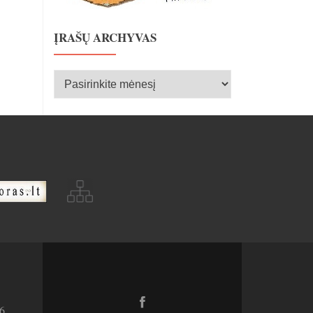
ĮRAŠŲ ARCHYVAS
Įrašų
archyvas
Facebook
6