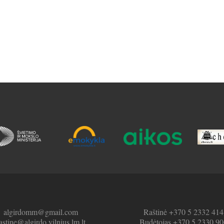
algirdomm@gmail.com
Raštinė +370 5 2332 414
astine@algirdo.vilnius.lm.lt
Budėtojas +370 5 2330 90