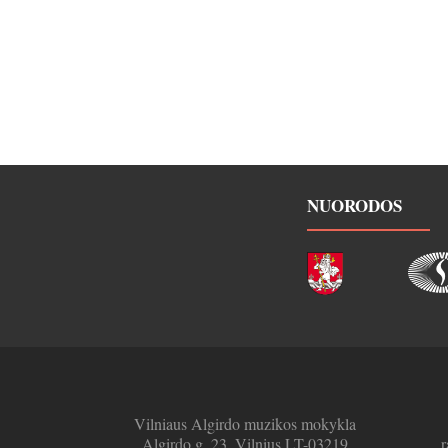
NUORODOS
Vilniaus Algirdo muzikos mokykla
Algirdo g. 23, Vilnius LT-03219
r