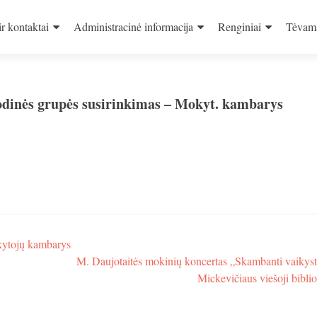
ir kontaktai
Administracinė informacija
Renginiai
Tėvam
odinės grupės susirinkimas – Mokyt. kambarys
kytojų kambarys
M. Daujotaitės mokinių koncertas „Skambanti vaikyst
Mickevičiaus viešoji bibli