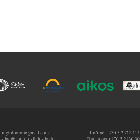
algirdomm@gmail.com
Raštinė +370 5 2332 414
astine@algirdo.vilnius.lm.lt
Budėtojas +370 5 2330 90