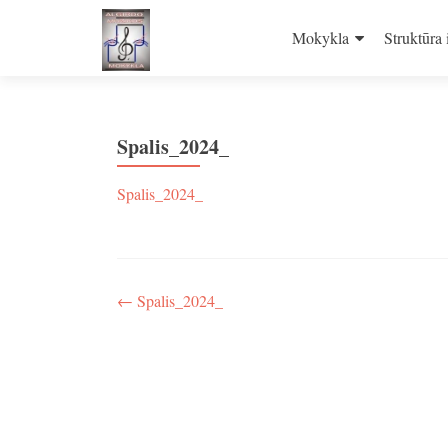
Skip
to
Mokykla
Struktūra 
content
Spalis_2024_
Spalis_2024_
Navigacija
←
Spalis_2024_
tarp
įrašų