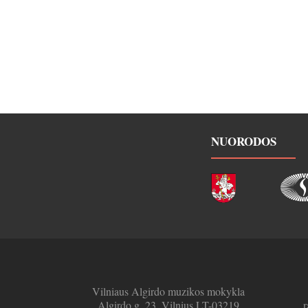
NUORODOS
Vilniaus Algirdo muzikos mokykla
Algirdo g. 23, Vilnius LT-03219
r