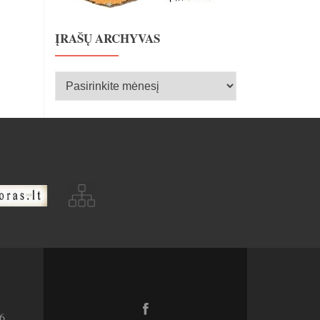
ĮRAŠŲ ARCHYVAS
Įrašų
archyvas
Facebook
6