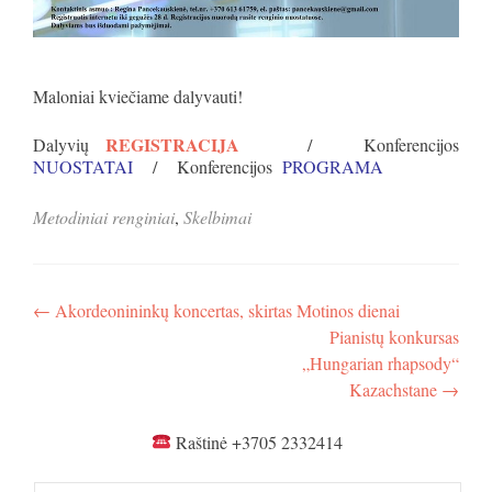
Maloniai kviečiame dalyvauti!
REGISTRACIJA
Dalyvių
/ Konferencijos
NUOSTATAI
/ Konferencijos
PROGRAMA
Metodiniai renginiai
,
Skelbimai
Navigacija
←
Akordeonininkų koncertas, skirtas Motinos dienai
Pianistų konkursas
tarp
„Hungarian rhapsody“
įrašų
Kazachstane
→
Raštinė +3705 2332414