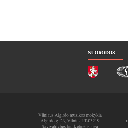
NUORODOS
Vilniaus Algirdo muzikos mokykla
Algirdo g. 23, Vilnius LT-03219
r
Savivaldybės biudžetinė įstaiga