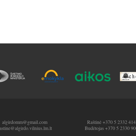
algirdomm@gmail.com
Raštinė +370 5 2332 414
astine@algirdo.vilnius.lm.lt
Budėtojas +370 5 2330 90