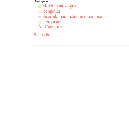
renginys
Categories
Mokinių atostogos
„Mokomės
Renginiai
vieni
Susirinkimai, metodiniai renginiai
Ugdymas
iš
All Categories
kitų“
Spausdinti
-
individualių
pamokų
metu