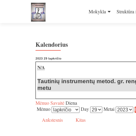
Skip
to
Mokykla
Struktūra 
content
Kalendorius
2023 29 lapkričio
Tautinių
N/A
instrumentų
metod.
gr.
Tautinių instrumentų metod. gr. re
renginys
„Mokomės
metu
vieni
iš
apie
kitų“
Mėnuo
Savaitė
Diena
-
Mėnuo
Day
Metai
Tautinių
individualių
instrumentų
pamokų
Ankstesnis
Kitas
metu
metod.
gr.