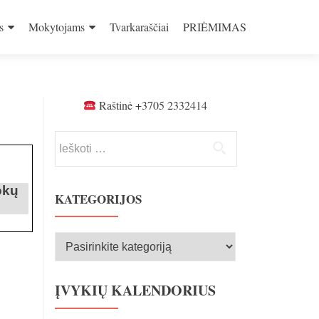
s
Mokytojams
Tvarkaraščiai
PRIĖMIMAS
Raštinė +3705 2332414
Ieškoti:
okų
KATEGORIJOS
Kategorijos
ĮVYKIŲ KALENDORIUS