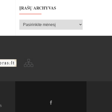
ĮRAŠŲ ARCHYVAS
Įrašų
archyvas
Facebook
6
link