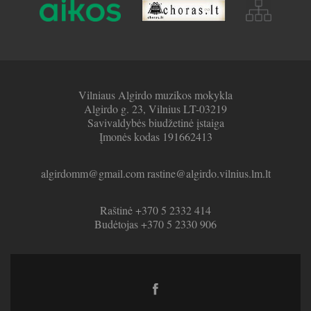
Vilniaus Algirdo muzikos mokykla
Algirdo g. 23, Vilnius LT-03219
Savivaldybės biudžetinė įstaiga
Įmonės kodas 191662413
algirdomm@gmail.com rastine@algirdo.vilnius.lm.lt
Raštinė +370 5 2332 414
Budėtojas +370 5 2330 906
Facebook
link