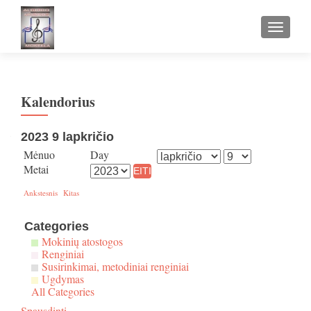
TOGGLE
Kalendorius
2023 9 lapkričio
Mėnuo
Day
Metai
Ankstesnis
Kitas
Categories
Mokinių atostogos
Renginiai
Susirinkimai, metodiniai renginiai
Ugdymas
All Categories
Spausdinti