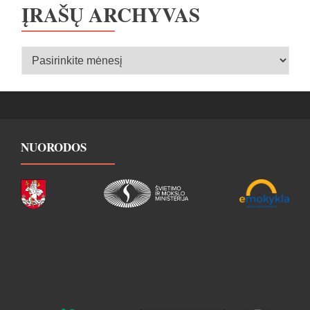
ĮRAŠŲ ARCHYVAS
Įrašų
archyvas
NUORODOS