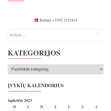
Raštinė +3705 2332414
Ieškoti:
KATEGORIJOS
Kategorijos
ĮVYKIŲ KALENDORIUS
lapkričio 2023
PIRMADIENIS
ANTRADIENIS
TREČIADIENIS
KETVIRTADIENIS
PENKTADIENIS
ŠEŠTADIENIS
SEKMA
M
T
W
T
F
S
S