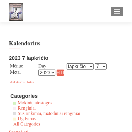
TOGGLE
Kalendorius
2023 7 lapkričio
Mėnuo
Day
Metai
Ankstesnis
Kitas
Categories
Mokinių atostogos
Renginiai
Susirinkimai, metodiniai renginiai
Ugdymas
All Categories
Spausdinti