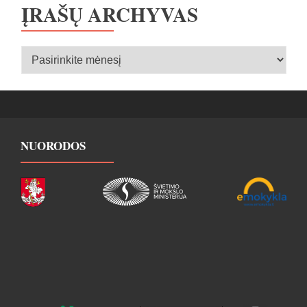
ĮRAŠŲ ARCHYVAS
Įrašų
archyvas
NUORODOS