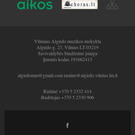
Vilniaus Algirdo muzikos mokykla
Algirdo g. 23, Vilnius LT-03219
Savivaldybės biudžetinė įstaiga
Įmonės kodas 191662413
algirdomm@gmail.com rastine@algirdo.vilnius.lm.lt
Raštinė +370 5 2332 414
Budėtojas +370 5 2330 906
Facebook
link