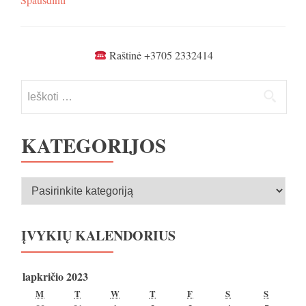
Raštinė +3705 2332414
Ieškoti:
KATEGORIJOS
Kategorijos
ĮVYKIŲ KALENDORIUS
lapkričio 2023
PIRMADIENIS
ANTRADIENIS
TREČIADIENIS
KETVIRTADIENIS
PENKTADIENIS
ŠEŠTADIENIS
SEKMA
M
T
W
T
F
S
S