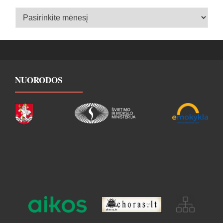
Įrašų
archyvas
NUORODOS