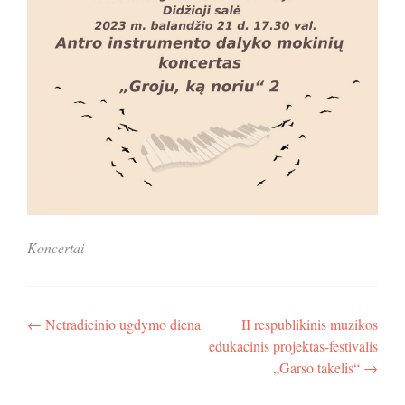
Koncertai
Navigacija
←
Netradicinio ugdymo diena
II respublikinis muzikos
edukacinis projektas-festivalis
tarp
„Garso takelis“
→
įrašų