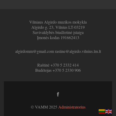
Vilniaus Algirdo muzikos mokykla
Algirdo g. 23, Vilnius LT-03219
Savivaldybės biudžetinė įstaiga
Įmonės kodas 191662413
algirdomm@gmail.com rastine@algirdo.vilnius.lm.lt
Raštinė +370 5 2332 414
Budėtojas +370 5 2330 906
Facebook
link
© VAMM 2025
Administratorius