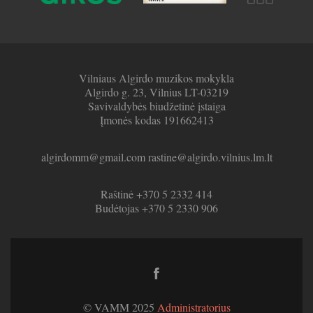
Vilniaus Algirdo muzikos mokykla
Algirdo g. 23, Vilnius LT-03219
Savivaldybės biudžetinė įstaiga
Įmonės kodas 191662413
algirdomm@gmail.com rastine@algirdo.vilnius.lm.lt
Raštinė +370 5 2332 414
Budėtojas +370 5 2330 906
Facebook
link
© VAMM 2025
Administratorius