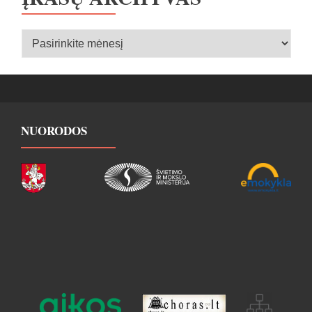
Įrašų
archyvas
NUORODOS