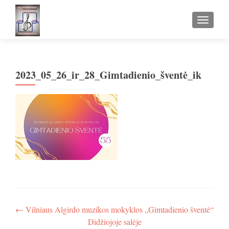
TOGGLE
2023_05_26_ir_28_Gimtadienio_šventė_ik
Navigacija
←
Vilniaus Algirdo muzikos mokyklos „Gimtadienio šventė“
Didžiojoje salėje