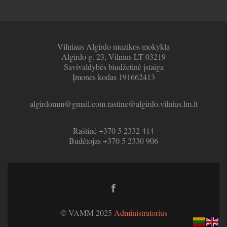
Vilniaus Algirdo muzikos mokykla
Algirdo g. 23, Vilnius LT-03219
Savivaldybės biudžetinė įstaiga
Įmonės kodas 191662413
algirdomm@gmail.com rastine@algirdo.vilnius.lm.lt
Raštinė +370 5 2332 414
Budėtojas +370 5 2330 906
Facebook
link
© VAMM 2025
Administratorius