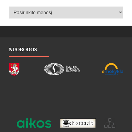
Įrašų
archyvas
NUORODOS