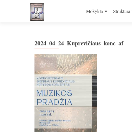
Skip
to
Mokykla
Struktūra 
content
2024_04_24_Kuprevičiaus_konc_af