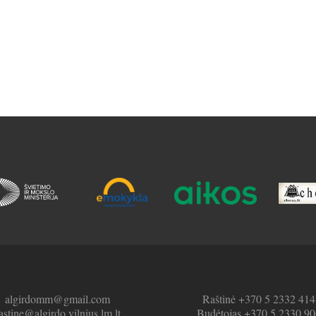
algirdomm@gmail.com
Raštinė +370 5 2332 414
astine@algirdo.vilnius.lm.lt
Budėtojas +370 5 2330 90