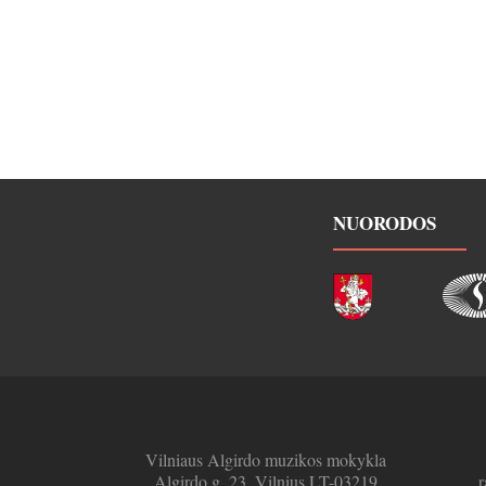
NUORODOS
Vilniaus Algirdo muzikos mokykla
Algirdo g. 23, Vilnius LT-03219
r