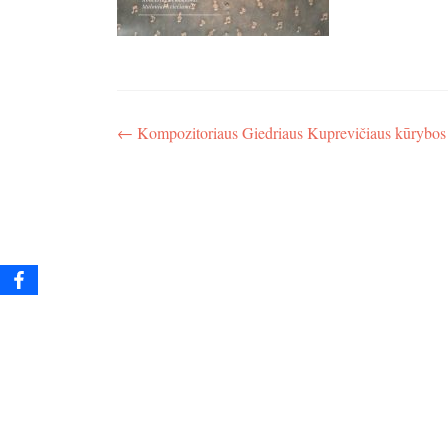
Navigacija
←
Kompozitoriaus Giedriaus Kuprevičiaus kūrybos
tarp
įrašų