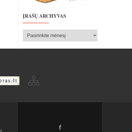
ĮRAŠŲ ARCHYVAS
Įrašų
archyvas
Facebook
6