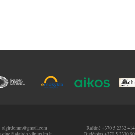
algirdomm@gmail.com
Raštinė +370 5 2332 414
astine@algirdo.vilnius.lm.lt
Budėtojas +370 5 2330 90