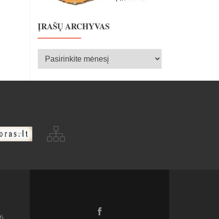
ĮRAŠŲ ARCHYVAS
Įrašų
archyvas
Facebook
6