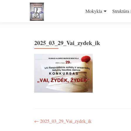
Skip
to
Mokykla
Struktūra 
content
2025_03_29_Vai_zydek_ik
Navigacija
←
2025_03_29_Vai_zydek_ik