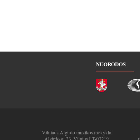
NUORODOS
Vilniaus Algirdo muzikos mokykla
Algirdo g. 23, Vilnius LT-03219
r